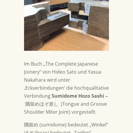
Im Buch „The Complete Japanese
Joinery“ von Hideo Sato und Yasua
Nakahara wird unter
‚Eckverbindungen‘ die hochqualitative
Verbindung
Sumidome Hozo Sashi –
隅留めほぞ差し
(Tongue and Groove
Shoulder Miter Joint) vorgestellt.
隅留め (sumidome) bedeutet „Winkel“
ほぞ (hozo) bedeutet „Zapfen“