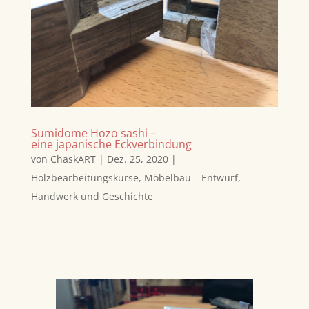
Sumidome Hozo sashi –
eine japanische Eckverbindung
von
ChaskART
|
Dez. 25, 2020
|
Holzbearbeitungskurse
,
Möbelbau – Entwurf,
Handwerk und Geschichte