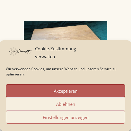
Cookie-Zustimmung
verwalten
Wir verwenden Cookies, um unsere Website und unseren Service zu
optimieren.
Das Schneidebrett aus Nussbaum mit
Gratleisten habe ich fast vollständig
Akzeptieren
von Hand gemacht.
Ablehnen
Nach dem Aushobeln und
Zuschneiden des Brettes verwendete
Einstellungen anzeigen
ich den Grathobel für die Gratleisten,
die Japansägen
Azebiki Nokogiri für