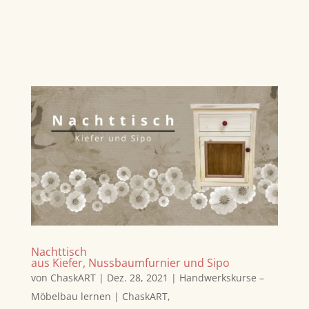
Nachttisch
aus Kiefer, Nussbaumfurnier und Sipo
von
ChaskART
|
Dez. 28, 2021
|
Handwerkskurse –
Möbelbau lernen | ChaskART
,