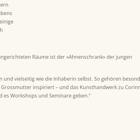
tern
Lebens
einige
ch
eingerichteten Räume ist der «Ahnenschrank» der jungen
en und vielseitig wie die Inhaberin selbst. So gehören beson
r Grossmutter inspiriert – und das Kunsthandwerk zu Corin
rd es Workshops und Seminare geben.“