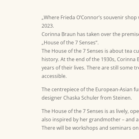
„Where Frieda O’Connor’s souvenir shop 
2023.
Corinna Braun has taken over the premises
„House of the 7 Senses“.
The House of the 7 Senses is about tea cul
history. At the end of the 1930s, Corinn
years of their lives. There are still som
accessible.
The centrepiece of the European-Asian f
designer Chaska Schuler from Steinen.
The House of the 7 Senses is as lively, op
also inspired by her grandmother – and a
There will be workshops and seminars on 