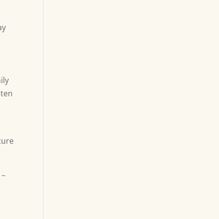
ay
ily
 ten
g
ture
 –