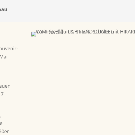
nau
Souvenir-
 Mai
neuen
 7
,
ne
30er