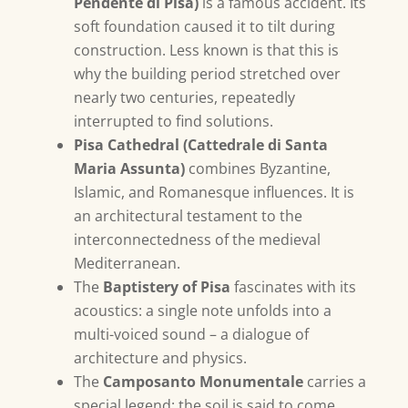
Pendente di Pisa)
is a famous accident. Its
soft foundation caused it to tilt during
construction. Less known is that this is
why the building period stretched over
nearly two centuries, repeatedly
interrupted to find solutions.
Pisa Cathedral (Cattedrale di Santa
Maria Assunta)
combines Byzantine,
Islamic, and Romanesque influences. It is
an architectural testament to the
interconnectedness of the medieval
Mediterranean.
The
Baptistery of Pisa
fascinates with its
acoustics: a single note unfolds into a
multi-voiced sound – a dialogue of
architecture and physics.
The
Camposanto Monumentale
carries a
special legend: the soil is said to come