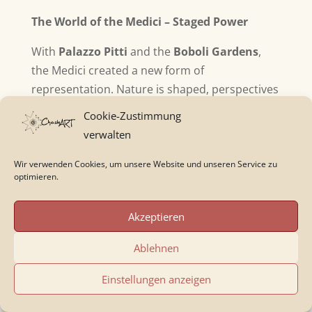
The World of the Medici – Staged Power
With
Palazzo Pitti
and the
Boboli Gardens
,
the Medici created a new form of
representation. Nature is shaped, perspectives
staged – power made visible.
Cookie-Zustimmung
verwalten
The Brancacci Chapel – The Beginning of
Reality
Wir verwenden Cookies, um unsere Website und unseren Service zu
optimieren.
In the
Brancacci Chapel
, painting underwent a
fundamental
Akzeptieren
transformation.
Masaccio
created figures with
weight, emotion, and spatial depth. Here, art
Ablehnen
begins to depict the world as we see it.
Einstellungen anzeigen
The Bargello – Two Faces of the City