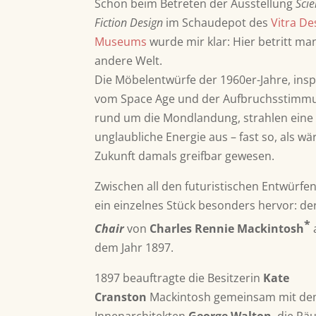
Schon beim Betreten der Ausstellung
Sci
Fiction Design
im Schaudepot des
Vitra De
Museums
wurde mir klar: Hier betritt ma
andere Welt.
Die Möbelentwürfe der 1960er-Jahre, inspi
vom Space Age und der Aufbruchsstimm
rund um die Mondlandung
, strahlen eine
unglaubliche Energie aus – fast so, als wä
Zukunft damals greifbar gewesen.
Zwischen all den futuristischen Entwürfe
ein einzelnes Stück besonders hervor: de
*
Chair
von
Charles Rennie Mackintosh
dem Jahr 1897.
1897 beauftragte die Besitzerin
Kate
Cranston
Mackintosh gemeinsam mit d