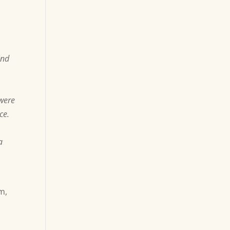
and
 were
ce.
a
m,