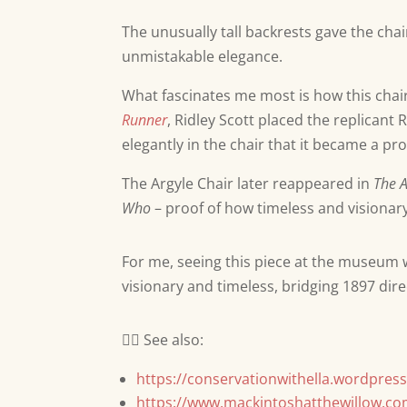
The unusually tall backrests gave the cha
unmistakable elegance.
What fascinates me most is how this chair 
Runner
, Ridley Scott placed the replicant
elegantly in the chair that it became a pro
The Argyle Chair later reappeared in
The 
Who
– proof of how timeless and visionar
For me, seeing this piece at the museum w
visionary and timeless, bridging 1897 direc
👉🏽 See also:
https://conservationwithella.wordpres
https://www.mackintoshatthewillow.co