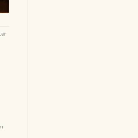
ter
n
em