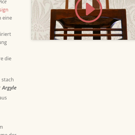
ence
Klicke hier, um Marketing-Cookies zu
akzeptieren und diesen Inhalt zu
sign
aktivieren
n eine
riert
ung
re die
n stach
r
Argyle
aus
em