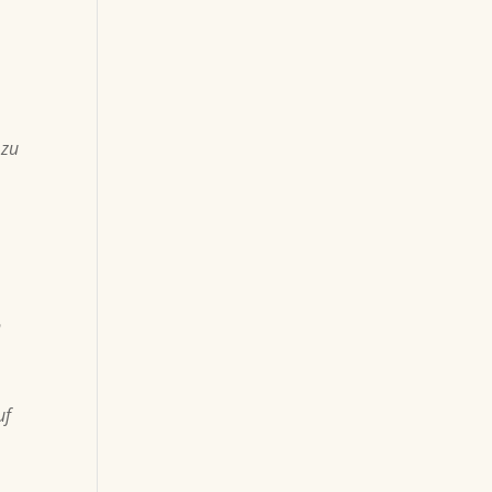
 zu
n
uf