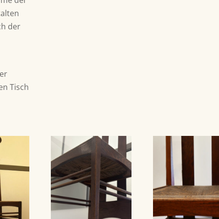
äume der
talten
ch der
er
en Tisch