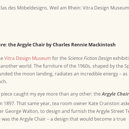
Atlas des Möbeldesigns. Weil am Rhein: Vitra Design Museum
re: the Argyle Chair by Charles Rennie Mackintosh
he
Vitra Design Museum
for the
Science Fiction Design
exhibit
o another world.
The furniture of the 1960s, shaped by the S
unded the moon landing, radiates an incredible energy – as 
ach.
ne piece caught my eye more than any other: the
Argyle Chai
 in 1897. That same year, tea room owner Kate Cranston ask
er George Walton, to design and furnish the Argyle Street T
was the Argyle Chair – a design that would become a true