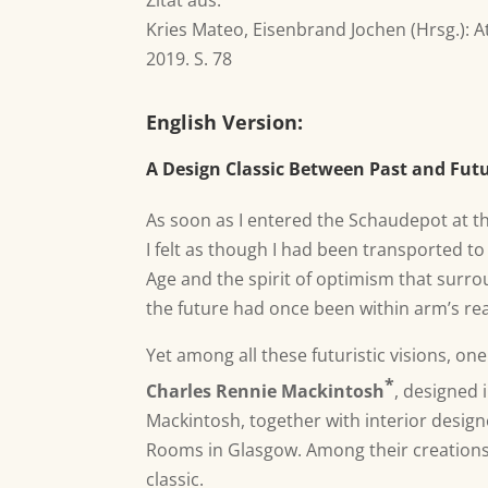
Zitat aus:
Kries Mateo, Eisenbrand Jochen (Hrsg.): 
2019. S. 78
English Version:
A Design Classic Between Past and Futu
As soon as I entered the Schaudepot at t
I felt as though I had been transported t
Age and the spirit of optimism that surro
the future had once been within arm’s re
Yet among all these futuristic visions, o
*
Charles Rennie Mackintosh
, designed
Mackintosh, together with interior design
Rooms in Glasgow. Among their creations 
classic.