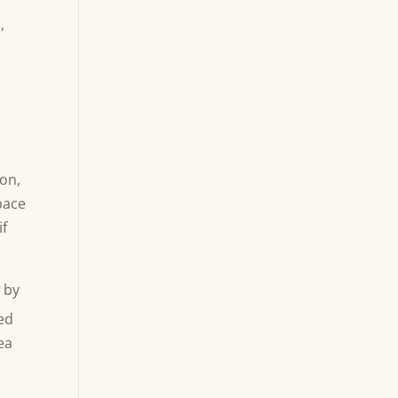
,
ion,
pace
if
r
by
ed
ea