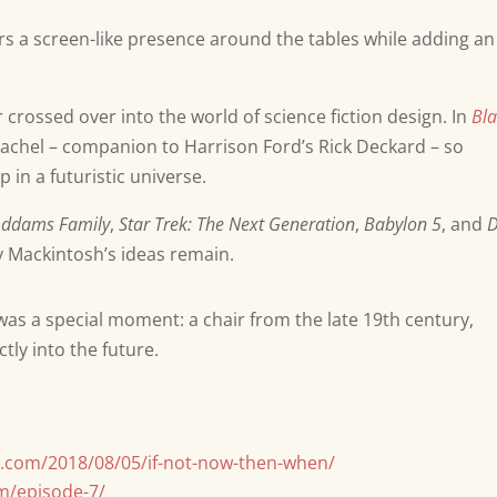
irs a screen-like presence around the tables while adding an
crossed over into the world of science fiction design. In
Bl
 Rachel – companion to Harrison Ford’s Rick Deckard – so
p in a futuristic universe.
Addams Family
,
Star Trek: The Next Generation
,
Babylon 5
, and
D
y Mackintosh’s ideas remain.
as a special moment: a chair from the late 19th century,
tly into the future.
s.com/2018/08/05/if-not-now-then-when/
m/episode-7/