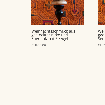
Weihnachtsschmuck aus
Wei
gestockter Birke und
ged
Ebenholz mit Seeigel
See
CHF
65.00
CHF