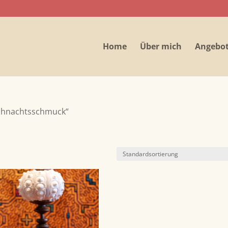
Home
Über mich
Angebo
eihnachtsschmuck“