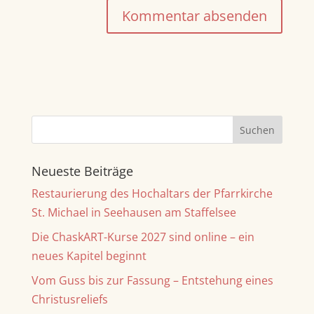
A
l
t
e
r
n
a
Neueste Beiträge
t
Restaurierung des Hochaltars der Pfarrkirche
i
St. Michael in Seehausen am Staffelsee
v
e
Die ChaskART-Kurse 2027 sind online – ein
:
neues Kapitel beginnt
Vom Guss bis zur Fassung – Entstehung eines
Christusreliefs