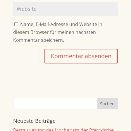
Name, E-Mail-Adresse und Website in
diesem Browser für meinen nächsten
Kommentar speichern.
A
l
t
e
r
n
a
Neueste Beiträge
t
Restaurierung des Hochaltars der Pfarrkirche
i